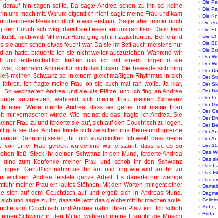
Die Pa
Die P
Die Kn
Die ero
Die Eh
Die Ch
Die Bü
Die Br
Der Wo
Der W
Der Un
Der St
Der Sk
Der Na
Der he
Der Gri
Der Ge
Der Dr
Der Be
Der Ar
Der An
Der 18
Das Wü
Das s
Das La
Das Fi
Das er
Damal
Dagma
Collett
Bube,
Britta