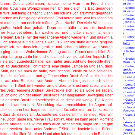
Erotis
zu viel –
Erotis
zu viel –
Erotis
unerwart
(Finale Te
Erotis
unerwart
2)
Erotis
unerwart
Teil1)
Erotis
Stille br
3)
Erotis
Milan – W
Erotis
spricht 
zwischen
Lena &
dazwische
Lena &
dazwisch
Lena &
dazwisch
Clara 
Verborgen
Clara 
Versprech
Clara 
1)
Anna &
(Finale, T
Anna &
(Teil 2)