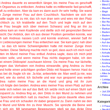
Bonito
Blind 
Blaubl
Birgit
Bikertr
Bernad
Bei Re
Bei Kr
Barbar
Baden
Baden 
Augen
Auf der
Anne u
Anne le
Anhalt
Anette
Andre
Andrea
Am Po
Am Aut
Alles 
Jahres
Linktip
Willko
Archive
Juli 2
Februa
Kategori
3 Frau
Neulic