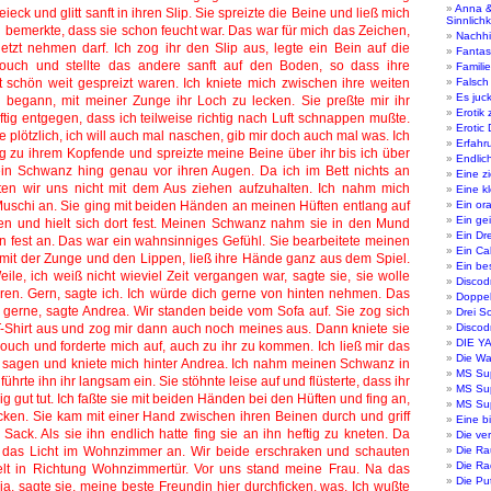
Anna &
Sinnlichk
Nachhi
Fantas
Famili
Falsch
Es juck
Erotik z
Erotic
Erfahr
Endlic
Eine zi
Eine k
Ein ora
Ein gei
Ein Dr
Ein Ca
Ein b
Discod
Doppel
Drei S
Discod
DIE Y
Die Wa
MS Su
MS Su
MS Su
Eine b
Die ve
Die Ra
Die Ra
Die Pu