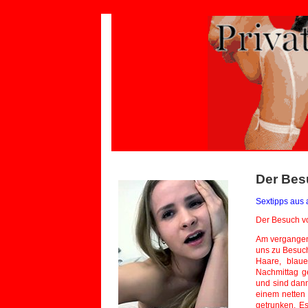
Der Bes
Sextipps aus a
Der Besuch v
Am vergangenen Wochenende kam mal wieder die beste Freundin meiner Frau zu uns zu Besuch. Sie heißt Andrea, ist 26 Jahre alt, hat (tolle) schulterlange rotblonde Haare, blaue Augen und auch sonst einen passablen Body. Sie ist gegen Nachmittag gekommen. Wir haben dann alle drei gemeinsam Kaffee getrunken und sind dann noch ein wenig in die Stadt gegangen. Gegen Abend gingen wir in einem netten Restaurant essen. Dabei wurde auch sehr guter und sehr viel Wein getrunken. Es war so gegen 23 Uhr, wir zahlten und ließen uns von einem Taxi nach Hause fahren. Dort angekommen, richtete meine Frau ihrer Freundin ein Nachtlager auf der Couch im Wohnzimmer her. Ich bin gleich ins Bad gegangen und habe mich fürs Bett fertig gemacht. Dann bin ich ins Schlafzimmer gegangen und habe mich schon ins Bett gelegt. Als meine Frau herein kam, war ich schon am einschlafen und murmelte nur noch ein müdes „Gute Nacht“. Der viele Wein hat da sicher einen großen Anteil dran gehabt. Denn sonst hätte ich es jetzt bestimmt noch mit meiner Frau getrieben. Ich wachte auf und mußte erst einmal einen Augenblick überlegen. Da fiel mir der vergangene Abend wieder ein und das wir ja Besuch hatten. Ich schaute auf die Uhr. Es war 3:15 Uhr. Ich stand auf und ging ins Bad. Dann dachte ich mir, dass ich eigentlich mal schauen könnte, was Andrea jetzt macht. Ich ging also ins Wohnzimmer. Sie lag auf der Couch und schlief. Sie atmete ganz ruhig. Ich ging zu ihr hin und kniete mich vor sie auf den Teppich. Die Decke, mit der sie sich zugedeckt hatte, war runter gerutscht und bedeckte ihren Körper nur noch ab Bauchnabel. Ich machte eine kleine Lampe an und sah, dass unter ihrem T-Shirt, das sie noch an ha