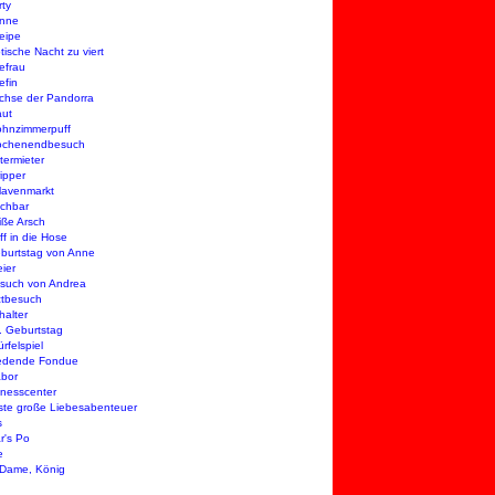
rty
anne
eipe
tische Nacht zu viert
efrau
efin
chse der Pandorra
aut
hnzimmerpuff
ochenendbesuch
termieter
ripper
lavenmarkt
chbar
iße Arsch
ff in die Hose
burtstag von Anne
eier
such von Andrea
ztbesuch
halter
. Geburtstag
rfelspiel
iedende Fondue
bor
tnesscenter
ste große Liebesabenteuer
s
r's Po
e
 Dame, König