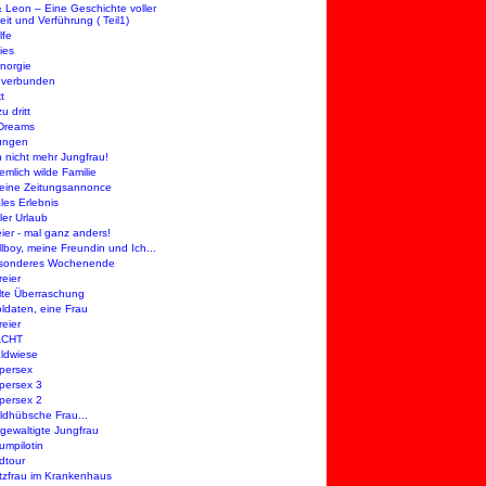
 Leon – Eine Geschichte voller
eit und Verführung ( Teil1)
lfe
ies
enorgie
 verbunden
t
u dritt
 Dreams
ungen
h nicht mehr Jungfrau!
emlich wilde Familie
leine Zeitungsannonce
les Erlebnis
ler Urlaub
eier - mal ganz anders!
llboy, meine Freundin und Ich...
esonderes Wochenende
reier
te Überraschung
oldaten, eine Frau
reier
ACHT
ldwiese
persex
persex 3
persex 2
ildhübsche Frau...
rgewaltigte Jungfrau
umpilotin
dtour
tzfrau im Krankenhaus