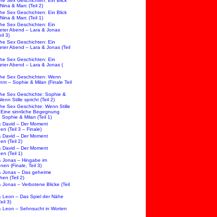
che Sex Geschichten: Ein Blick
 Nina & Marc (Teil 2)
che Sex Geschichten: Ein Blick
 Nina & Marc (Teil 1)
che Sex Geschichten: Ein
eter Abend – Lara & Jonas
il 3)
che Sex Geschichten: Ein
eter Abend – Lara & Jonas (Teil
che Sex Geschichten: Ein
eter Abend – Lara & Jonas (
che Sex Geschichten: Wenn
ennt – Sophie & Milan (Finale Teil
che Sex Geschichte: Sophie &
enn Stille spricht (Teil 2)
che Sex Geschichte: Wenn Stille
– Eine sinnliche Begegnung
 Sophie & Milan (Teil 1)
 David – Der Moment
n (Teil 3 – Finale)
 David – Der Moment
en (Teil 2)
 David – Der Moment
en (Teil 1)
& Jonas – Hingabe im
en (Finale, Teil 3)
& Jonas – Das geheime
en (Teil 2)
& Jonas – Verbotene Blicke (Teil
 Leon – Das Spiel der Nähe
eil 3)
 Leon – Sehnsucht in Worten