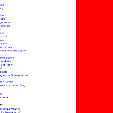
Date
ütig
effen
ette
genwetter
onmeyers
a
ixen
zu dritt
binde
 Insel
nd Jennifer
rnt ihre Familie kennen
er
 und Sabine
w und Mom
 und Jenny
ol
ostrich
begann im Sommer letzten
ps / Partner
mmen in unserem Blog
009
r 2009
en
en und 1 Mann
(1)
h im Restaurant
(1)